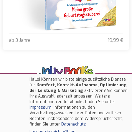
ab 3 Jahre
19,99 €
Meine große Geburtstagszauberei
Hallo! Könnten wir bitte einige zusätzliche Dienste
für
Komfort, Kontakt-Aufnahme, Optimierung
der Leistung & Marketing
aktivieren? Sie können
Ihre Auswahl jederzeit anpassen. Weitere
Jollybooks.de
Service
Informationen zu Jollybooks finden Sie unter
Impressum
. Informationen zu den
Über uns
Informationen
Verarbeitungszwecken Ihrer Daten und zu Ihren
Rechten, insbesondere dem Widerspruchsrecht,
FAQ
Zahlungsarten
finden Sie unter
Datenschutz
.
Kontakt
Lieferinformationen
Lassen Sie mich wählen