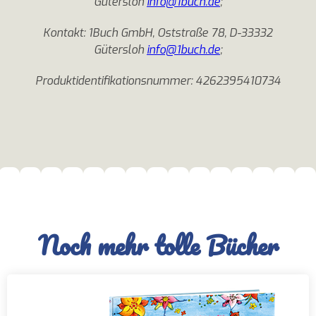
Gütersloh
info@1buch.de
;
Kontakt: 1Buch GmbH, Oststraße 78, D-33332
Gütersloh
info@1buch.de
;
Produktidentifikationsnummer: 4262395410734
Noch mehr tolle Bücher