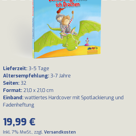
Lieferzeit
:
3-5 Tage
Altersempfehlung
:
3-7 Jahre
Seiten
:
32
Format
:
21,0 x 21,0 cm
Einband
:
wattiertes Hardcover mit Spotlackierung und
Fadenheftung
19,99 €
Inkl. 7% MwSt., zzgl.
Versandkosten