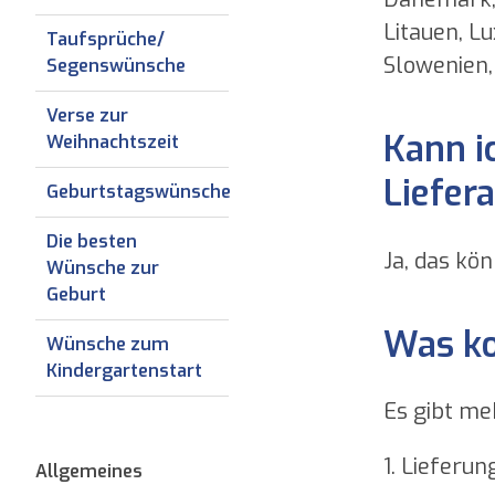
Litauen, L
Taufsprüche/
Slowenien,
Segenswünsche
Verse zur
Kann i
Weihnachtszeit
Liefer
Geburtstagswünsche
Die besten
Ja, das kö
Wünsche zur
Geburt
Was ko
Wünsche zum
Kindergartenstart
Es gibt me
1. Lieferu
Allgemeines