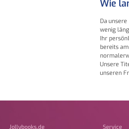
Wie la
Da unsere 
wenig läng
Ihr persönl
bereits am
normalerwe
Unsere Tit
unseren Fr
Jollybooks.de
Service