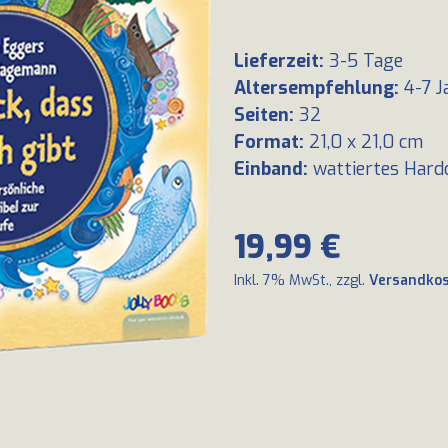
Lieferzeit
:
3-5 Tage
Altersempfehlung
:
4-7 J
Seiten
:
32
Format
:
21,0 x 21,0 cm
Einband
:
wattiertes Hard
19,99 €
Inkl. 7% MwSt., zzgl.
Versandko