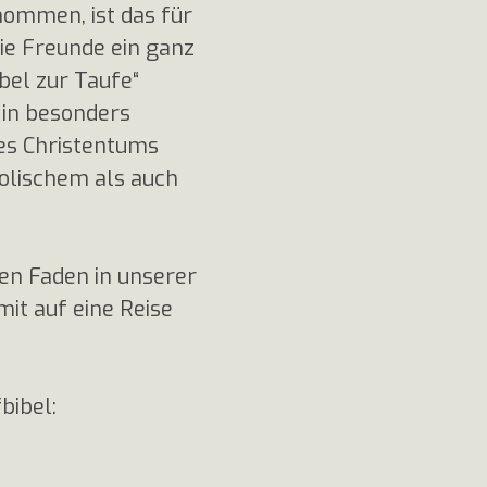
enommen, ist das für
die Freunde ein ganz
ibel zur Taufe“
 in besonders
des Christentums
holischem als auch
ten Faden in unserer
mit auf eine Reise
bibel: