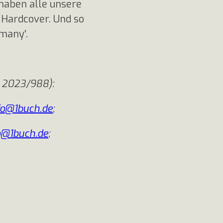
 haben alle unsere
 Hardcover. Und so
many'.
 2023/988):
fo@1buch.de
;
o@1buch.de
;