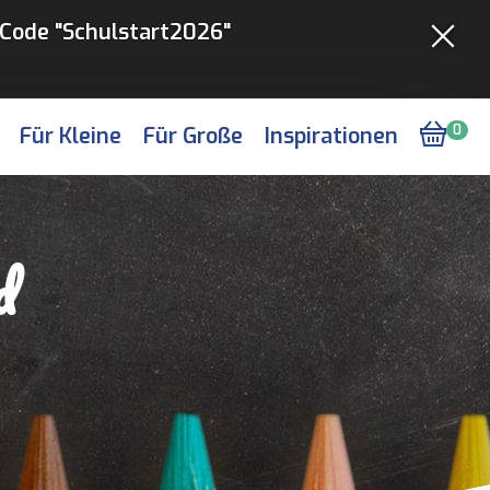
Code "Schulstart2026"
Für Kleine
Für Große
Inspirationen
0
d