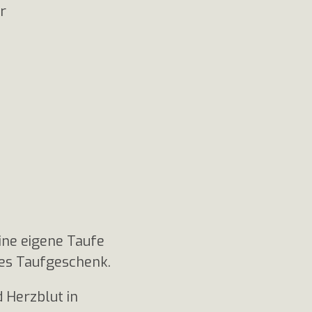
er
eine eigene Taufe
ches Taufgeschenk.
d Herzblut in