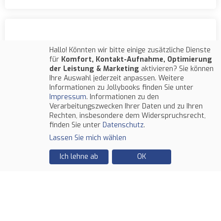
Die drei !!! - Wildpferd in Gefahr
Hallo! Könnten wir bitte einige zusätzliche Dienste
für
Komfort, Kontakt-Aufnahme, Optimierung
der Leistung & Marketing
aktivieren? Sie können
Ihre Auswahl jederzeit anpassen. Weitere
Informationen zu Jollybooks finden Sie unter
Impressum
. Informationen zu den
Verarbeitungszwecken Ihrer Daten und zu Ihren
Rechten, insbesondere dem Widerspruchsrecht,
finden Sie unter
Datenschutz
.
Lassen Sie mich wählen
Ich lehne ab
OK
ab 5 Jahre
19,99 €
Hurra! Mein erster Schultag!