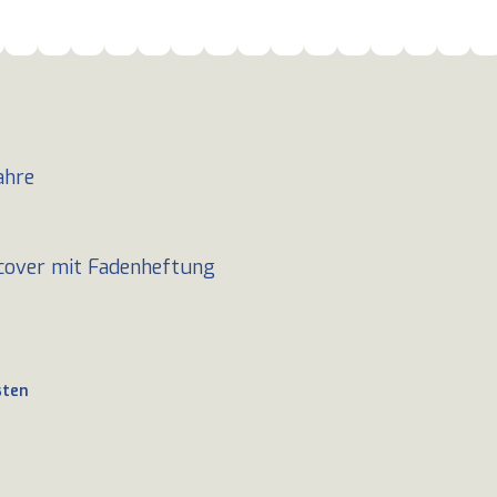
ahre
cover mit Fadenheftung
sten