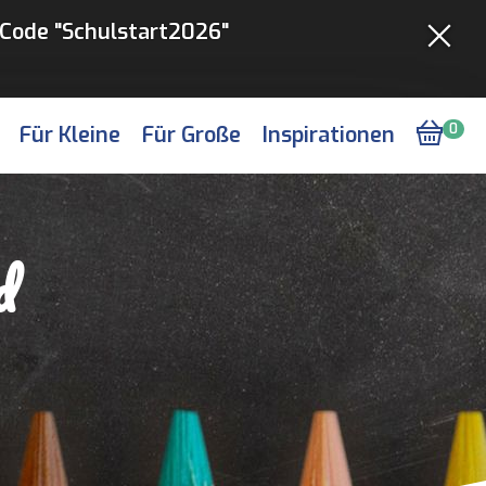
Code "Schulstart2026"
Für Kleine
Für Große
Inspirationen
0
d