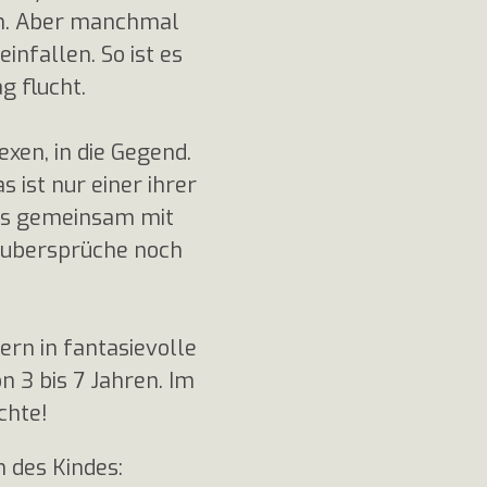
xen. Aber manchmal
infallen. So ist es
g flucht.
xen, in die Gegend.
 ist nur einer ihrer
uss gemeinsam mit
 Zaubersprüche noch
gern in fantasievolle
 3 bis 7 Jahren. Im
chte!
 des Kindes: