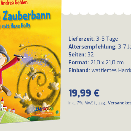
Lieferzeit
:
3-5 Tage
Altersempfehlung
:
3-7 J
Seiten
:
32
Format
:
21,0 x 21,0 cm
Einband
:
wattiertes Hard
19,99 €
Inkl. 7% MwSt., zzgl.
Versandko