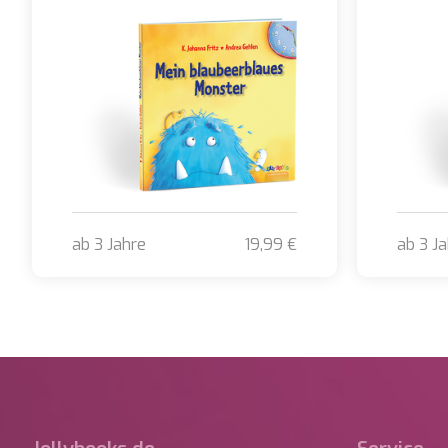
ab 3 Jahre
19,99 €
ab 3 J
Mein blaubeerblaues Monster
Donner