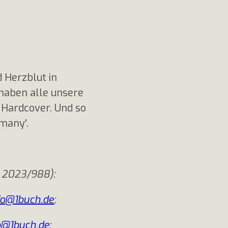
d Herzblut in
 haben alle unsere
 Hardcover. Und so
many'.
 2023/988):
fo@1buch.de
;
o@1buch.de
;