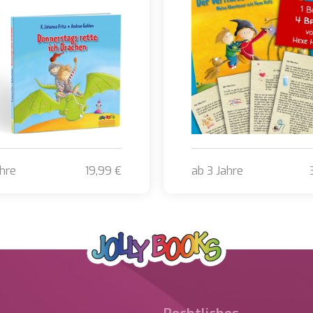
ahre
19,99 €
ab 3 Jahre
stags rette ich Drachen
Der verflixte Zauberbann