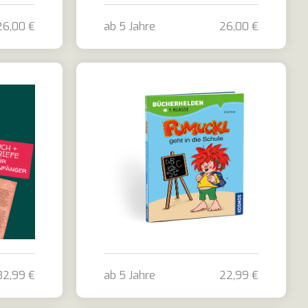
26,00 €
ab 5 Jahre
26,00 €
er Schultag! + Scout Kannst du das ABC?
Bundle Hurra! Mein erster Schultag! + Sc
32,99 €
ab 5 Jahre
22,99 €
er Schultag! und vier personalisierte Briefe
Pumuckl geht in die Schule