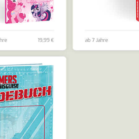
ahre
19,99 €
ab 7 Jahre
efe
tle Pony Freundebuch
Die drei ??? Kids - Vorsi