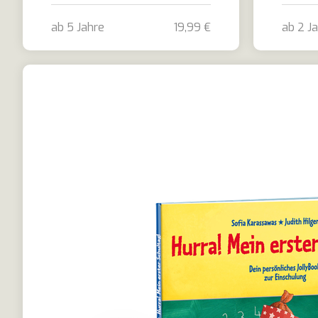
ab 5 Jahre
19,99 €
ab 2 J
Hurra! Jetzt bin ich Schulkind!
Jetzt b