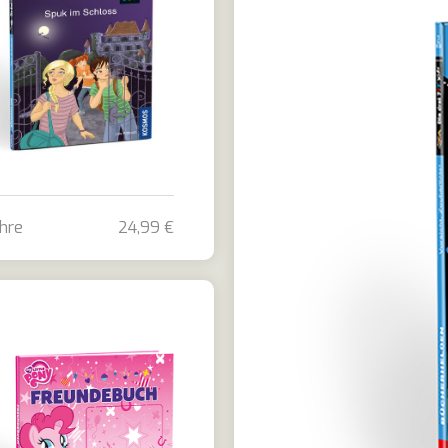
ahre
24,99 €
i !!! - Spuk im Schloss