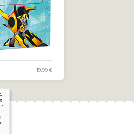
19,99 €
,
ng
re
u
ie