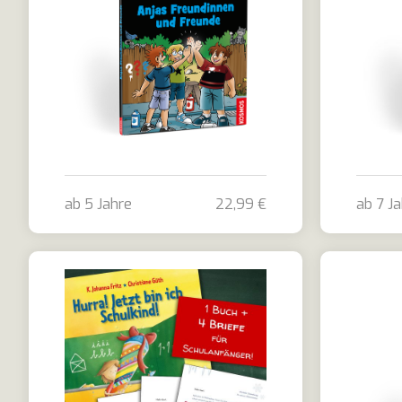
ab 5 Jahre
22,99 €
ab 7 J
Die drei ??? Kids - Freundebuch
Die dre