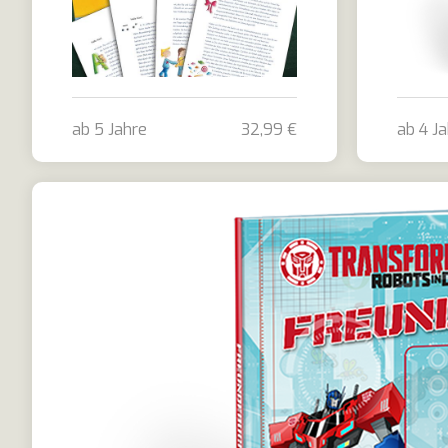
ab 5 Jahre
32,99 €
ab 4 J
Hurra! Jetzt bin ich Schulkind! + 4 personalisierte Bri
My lit