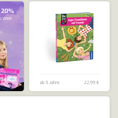
u 20%
b zwei
ab 5 Jahre
22,99 €
Die drei !!! - Freundebuch