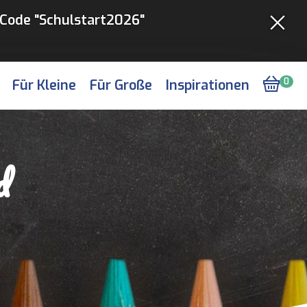
Code "Schulstart2026"
Für Kleine
Für Große
Inspirationen
0
d