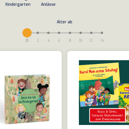
Kindergarten
Anlässe
Alter ab
0
2
4
6
8
10
12
14